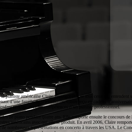
la pianiste américaine Claire Huangci étonne tous ceux qui entendent s
ant d’une famille de scientifiques, Claire reçu en cadeau d’anniversair
enfant prodige avec les compétences d’un pianiste professionnel.
études de piano pendant quatre ans. Elle remporte ensuite le concours de
tres américains avec qui elle se produit. En avril 2006, Claire remporte
t de nombreuses représentations en concerto à travers les USA. Le Con