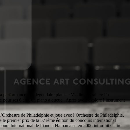
a performance . Le légendaire pianiste Vladimir Krainev l’a
e pour ses 6 ans, un piano à queue . Après avoir exploré l’instrument
 l’Orchestre de Philadelphie et joue avec l’Orchestre de Philadelphie,
 le premier prix de la 57 ième édition du concours international
cours International de Piano à Hamamatsu en 2006 introduit Claire