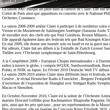
après du public japonais, elle reçoit le diplôme du mérite exceptionnel
La saison 2007 marque un jalon dans la carrière de Claire. Elle fait 
Cortot de Paris ainsi que apparitions en concerto avec le National 
Orchester, Constance.
La saison 2008-2009 amène Claire à participer à de nombreux solos 
Vienne et du Mozarteum de Salzburg)en Amérique (Sarasota Asolo Theate
de travailler avec des chefs tels que Paul Goodwin, Rossen Milanov,
Elle apparaît égalment dans des festivals tels que Bad Kissingen Kl
En mai 2009, elle donne une tournée solo en Israël et est la guest star
Par ailleurs, Claire fait ses débuts à la Tonhalle de Zurich Grosser
Théâtre avec l’Orchestre symphonique de Saint-Pétersbourg.
A la Compétition 2009 » European Chopin internationales » à Darmstadt C
radios à travers le globe, y compris WQXR, Suedwestrundfunk, Ba
Polski, et NHK au Japon. En Février 2010 Deutsche Well TV diffuse un
La saison 2009-2010 amène Claire dans différents lieux et festivals,
Genève , le récital Hessischer Radio à Franckfort , Bregenz Festspielh
d’ouverture de l’exposition de Shanghai avec Stuttgart Radio Symphon
Macao et Shenzhen.
En Octobre-Novembre 2010, Claire est la soliste de l’Orchestre Animat
maestro Howard Griffiths pour Rachmaninov Rhapsodie Paganini. Début
prix, ainsi que les prix spéciaux , pour ses représentations de la Ma
Plus récemment, elle est lauréate du Concours Reine Elisabeth 2010, 