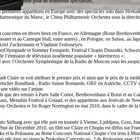
 et est la favorite pour de nombreux spectateurs.
ses premières apparitions en Europe avec des spectacles solo dans Herkul
Philharmonique du Maroc, le China Philharmonic Orchestra sous la direc
et concertos en divers lieux en France, en Allemagne (Bonn Beethoven
r et au Carnegie Hall, entre autres) , en Pologne, en Suisse, au Japon
 Ariel Zuckermann et Vladimir Fedosseyev.
avierOlympiade et Sommer Festspiele, Festival Chopin Duszniki, Schwetz
 de l’émission de télévision israélienne populaire « Intermezzo ».
 Saal avec l’Orchestre Symphonique de la Radio de Moscou sous les ausp
laire se voit attribuer le premier prix et ainsi que le prix de la meill
yerischer Rundfunk , Radio Suisse Romande, ORF en Autriche, CCTV 
e vidéo sur l’artiste.
 tels que des retours à Paris Salle Cortot, Beethovenhaus à Bonn et au
aus, Menuhin Festival à Gstaad, et des apparitions aux festivals de New
y Orchestra et Sir Roger Norrington en mai 2010, dans le cadre de la to
o Stiftung avec qui elle part en tournée à Vienne, Ljubljana, Graz, Ist
 de Décembre 2010, un film sur Claire et Chopin est diffus sur Franc
zurka et la Polonaise au 8ème Concours National Chopin s’est tenu à Miam
où elle joue au piano le Prokofiev Concerto no. 2 de Prokoviev avec l’