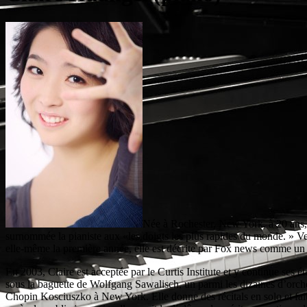
Née à Rochester, New York, à 20 ans, 
surnommée la pianiste aux «les doigts les plus rapides du monde. » Ven
elle-même la première année, elle est décrite par Fox news comme un 
En 2003, Claire est acceptée par le Curtis Institute et y continue ses 
sous la baguette de Wolfgang Sawalisch, un parmi les dizaines d’orches
Chopin Kosciuszko à New York. Elle donne des récitals en solo et fai