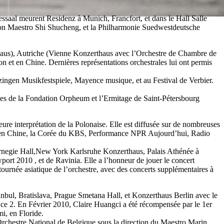
essaal meurent Residenz à Munich, Francfort, et dans le Hall Salle
tion Maestro Shi Shucheng, et la Philharmonie Suedwestdeutsche
haus), Autriche (Vienne Konzerthaus avec l’Orchestre de Chambre de
 et en Chine. Dernières représentations orchestrales lui ont permis
ingen Musikfestspiele, Mayence musique, et au Festival de Verbier.
ices de la Fondation Orpheum et l’Ermitage de Saint-Pétersbourg
eure interprétation de la Polonaise. Elle est diffusée sur de nombreuses
en Chine, la Corée du KBS, Performance NPR Aujourd’hui, Radio
 Carnegie Hall,New York Karlsruhe Konzerthaus, Palais Athénée à
port 2010 , et de Ravinia. Elle a l’honneur de jouer le concert
urnée asiatique de l’orchestre, avec des concerts supplémentaires à
anbul, Bratislava, Prague Smetana Hall, et Konzerthaus Berlin avec le
e 2. En Février 2010, Claire Huangci a été récompensée par le 1er
i, en Floride.
Orchestre National de Belgique sous la direction du Maestro Marin