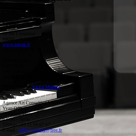
Crédits & Mentions légales
Réalisation
Arteak
18 rue Lamartine
80000 – Amiens
www.arteak.fr
Tél : 03 22 80 95 25
Hébergement :
SAS OVH
140, quai du Sartel
59100 ROUBAIX
Crédit Photos :
Victor Mahieu
Editeur
Agence Art Consulting YNOFF
Yvan Offroy
48 Grand’Place
62000 – Arras
Tél/Fax : 03 21 59 67 67
E-mail :
offroy.yvan62@free.fr